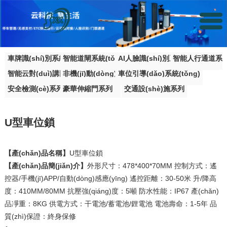
車牌識(shí)別系統(tǒng)
智能道閘系統(tǒng)
AI人臉識(shí)別系統(tǒng)
智能人行通道系統(
智能云對(duì)講門禁系統(tǒng)
非機(jī)動(dòng)車智能管理系統(tǒng)
車位引導(dǎo)系統(tǒng)
安全檢測(cè)系列
豪華伸縮門系列
交通設(shè)施系列
U型車位鎖
【產(chǎn)品名稱】
U型車位鎖
【產(chǎn)品簡(jiǎn)介】
外形尺寸：478*400*70MM 控制方式：遙
控器/手機(jī)APP/自動(dòng)感應(yīng) 遙控距離：30-50米 升/降高
度：410MM/80MM 抗壓強(qiáng)度：5噸 防水性能：IP67 產(chǎn)
品凈重：8KG 供電方式：干電池/蓄電池/鋰電池 電池壽命：1-5年 品
質(zhì)保證：終身保修