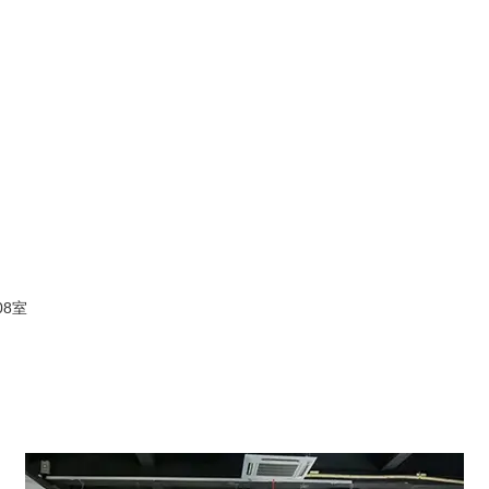
08室
)